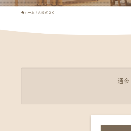
ホーム
火葬式２０
通夜