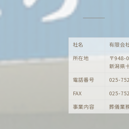
社名
有限会
所在地
〒948-0
新潟県十
電話番号
025-75
FAX
025-75
事業内容
葬儀業