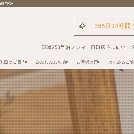
65日受付
365日24時間
国道253号沿ノジマ十日町店さま向い 〒94
施設のご案内
あんしん友の会
お客様の声
よくあるご