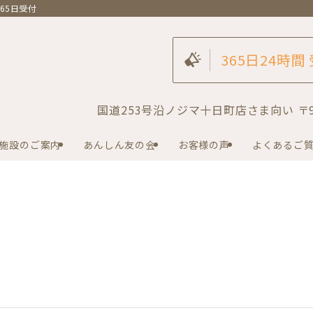
65日受付
365日24時間
国道253号沿ノジマ十日町店さま向い 〒94
施設のご案内
あんしん友の会
お客様の声
よくあるご