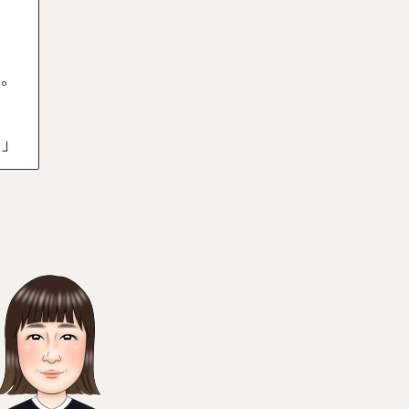
い。
ろ」